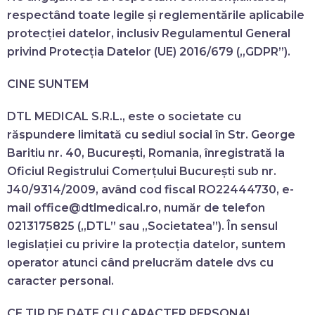
respectând toate legile și reglementările aplicabile
protecției datelor, inclusiv Regulamentul General
privind Protecția Datelor (UE) 2016/679 („GDPR”).
CINE SUNTEM
DTL MEDICAL S.R.L.,
este o societate cu
răspundere limitată cu sediul social în Str. George
Baritiu nr. 40, București, Romania, înregistrată la
Oficiul Registrului Comerțului București sub nr.
J40/9314/2009, având cod fiscal RO22444730, e-
mail office@dtlmedical.ro, număr de telefon
0213175825 („DTL” sau „Societatea”). În sensul
legislației cu privire la protecția datelor, suntem
operator atunci când prelucrăm datele dvs cu
caracter personal.
CE TIP DE DATE CU CARACTER PERSONAL