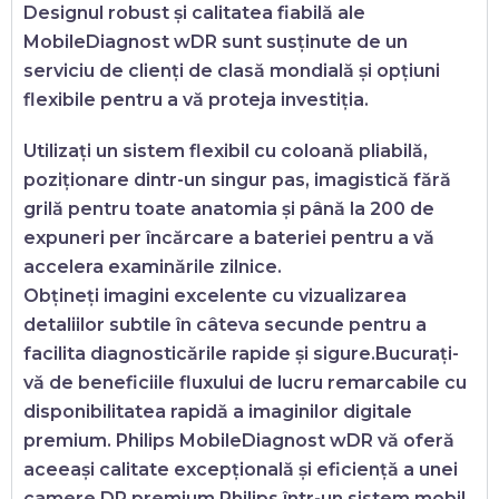
Designul robust și calitatea fiabilă ale
MobileDiagnost wDR
sunt susținute de un
serviciu de clienți de clasă mondială și opțiuni
flexibile pentru a vă proteja investiția.
Utilizați un sistem flexibil cu coloană pliabilă,
poziționare dintr-un singur pas, imagistică fără
grilă pentru toate anatomia și până la 200 de
expuneri per încărcare a bateriei pentru a vă
accelera examinările zilnice.
Obțineți imagini excelente cu vizualizarea
detaliilor subtile în câteva secunde pentru a
facilita diagnosticările rapide și sigure.Bucurați-
vă de beneficiile fluxului de lucru remarcabile cu
disponibilitatea rapidă a imaginilor digitale
premium.
Philips MobileDiagnost wDR
vă oferă
aceeași calitate excepțională și eficiență a unei
camere DR premium Philips într-un sistem mobil