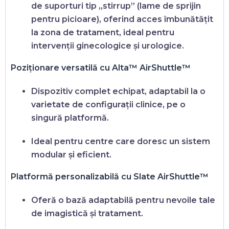
de suporturi tip „stirrup” (lame de sprijin
pentru picioare), oferind
acces îmbunătățit
la zona de tratament
, ideal pentru
intervenții ginecologice și urologice.
Poziționare versatilă cu Alta™ AirShuttle™
Dispozitiv
complet echipat
, adaptabil la o
varietate de configurații clinice, pe o
singură platformă.
Ideal pentru centre care doresc un sistem
modular și eficient
.
Platformă personalizabilă cu Slate AirShuttle™
Oferă o bază
adaptabilă pentru nevoile tale
de imagistică și tratament
.