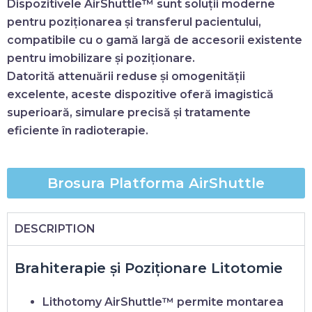
Dispozitivele
AirShuttle™
sunt soluții moderne
pentru
poziționarea și transferul pacientului
,
compatibile cu o gamă largă de accesorii existente
pentru imobilizare și poziționare.
Datorită
attenuării reduse
și
omogenității
excelente
, aceste dispozitive oferă
imagistică
superioară
, simulare precisă și tratamente
eficiente în radioterapie.
Brosura Platforma AirShuttle
DESCRIPTION
Brahiterapie și Poziționare Litotomie
Lithotomy AirShuttle™
permite montarea