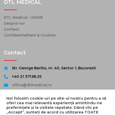
DTL MEDICAL
DTL Medical – HOME
Despre noi
Contact
Confidentialitate & Cookies
Contact
Str. George Baritiu, nr. 40, Sector 1, Bucuresti
+40 21 317.58.25
office@dtlmedical.ro
Noi folosim cookie-uri pe site-ul nostru pentru a vă
oferi cea mai relevantă experiență amintindu-ne
preferințele și la vizitele repetate. Dând clic pe
„Accept”, sunteți de acord cu utilizarea TOATE