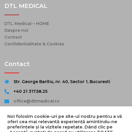
DTL MEDICAL
DTL Medical – HOME
Despre noi
Contact
Confidentialitate & Cookies
Contact
Str. George Baritiu, nr. 40, Sector 1, Bucuresti
+40 21 317.58.25
office@dtlmedical.ro
Noi folosim cookie-uri pe site-ul nostru pentru a vă
oferi cea mai relevantă experiență amintindu-ne
preferințele și la vizitele repetate. Dând clic pe