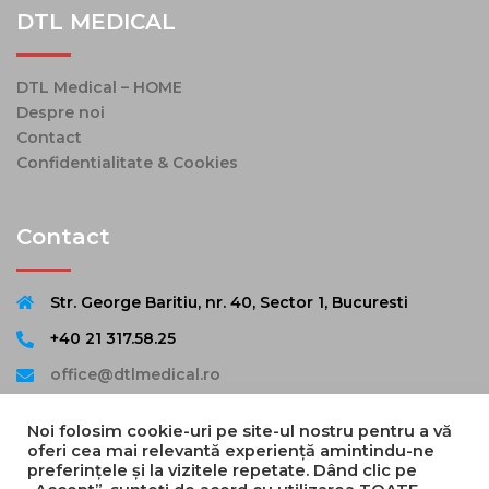
DTL MEDICAL
DTL Medical – HOME
Despre noi
Contact
Confidentialitate & Cookies
Contact
Str. George Baritiu, nr. 40, Sector 1, Bucuresti
+40 21 317.58.25
office@dtlmedical.ro
Noi folosim cookie-uri pe site-ul nostru pentru a vă
oferi cea mai relevantă experiență amintindu-ne
preferințele și la vizitele repetate. Dând clic pe